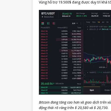
Vùng hỗ trợ 19.500$ đang được duy trì khá t
Bitcoin đang tăng cao hơn và giao dịch trên v
động thái rõ ràng trên $ 20,580 và $ 20,730.