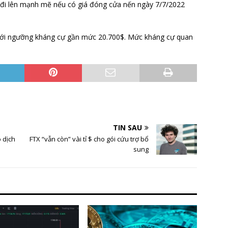
i đi lên mạnh mẽ nếu có giá đóng cửa nến ngày 7/7/2022
t với ngưỡng kháng cự gần mức 20.700$. Mức kháng cự quan
TIN SAU
 dịch
FTX “vẫn còn” vài tỉ $ cho gói cứu trợ bổ
sung