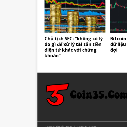
Chủ tịch SEC: “không có lý
Bitcoin
do gì để xử lý tài sản tiền
dữ liệ
điện tử khác với chứng
đợi
khoán”