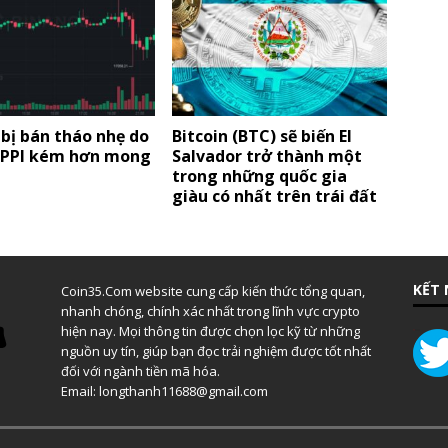
 bị bán tháo nhẹ do
Bitcoin (BTC) sẽ biến El
u PPI kém hơn mong
Salvador trở thành một
trong những quốc gia
giàu có nhất trên trái đất
KẾT 
Coin35.Com website cung cấp kiến thức tổng quan,
nhanh chóng, chính xác nhất trong lĩnh vực crypto
hiện nay. Mọi thông tin được chọn lọc kỹ từ những
nguồn uy tín, giúp bạn đọc trải nghiệm được tốt nhất
đối với ngành tiền mã hóa.
Email: longthanh11688@gmail.com