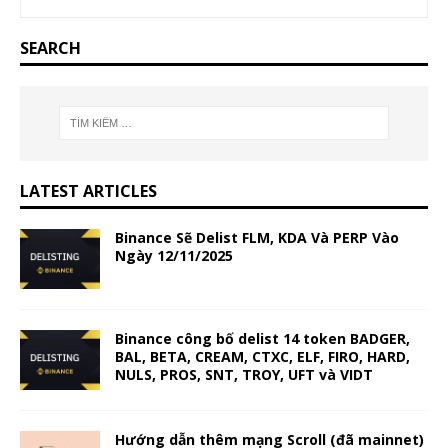
SEARCH
LATEST ARTICLES
Binance Sẽ Delist FLM, KDA Và PERP Vào
Ngày 12/11/2025
Binance công bố delist 14 token BADGER,
BAL, BETA, CREAM, CTXC, ELF, FIRO, HARD,
NULS, PROS, SNT, TROY, UFT và VIDT
Hướng dẫn thêm mạng Scroll (đã mainnet)