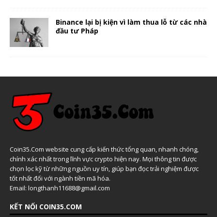
Binance lại bị kiện vì làm thua lỗ từ các nhà
đầu tư Pháp
Coin35.Com website cung cấp kiến thức tổng quan, nhanh chóng,
chính xác nhất trong lĩnh vực crypto hiện nay. Mọi thông tin được
chọn lọc kỹ từ những nguồn uy tín, giúp bạn đọc trải nghiệm được
tốt nhất đối với ngành tiền mã hóa.
Email: longthanh11688@gmail.com
KẾT NỐI COIN35.COM