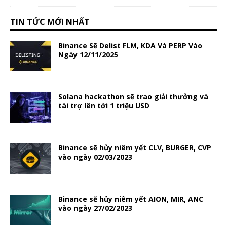
TIN TỨC MỚI NHẤT
Binance Sẽ Delist FLM, KDA Và PERP Vào
Ngày 12/11/2025
Solana hackathon sẽ trao giải thưởng và
tài trợ lên tới 1 triệu USD
Binance sẽ hủy niêm yết CLV, BURGER, CVP
vào ngày 02/03/2023
Binance sẽ hủy niêm yết AION, MIR, ANC
vào ngày 27/02/2023