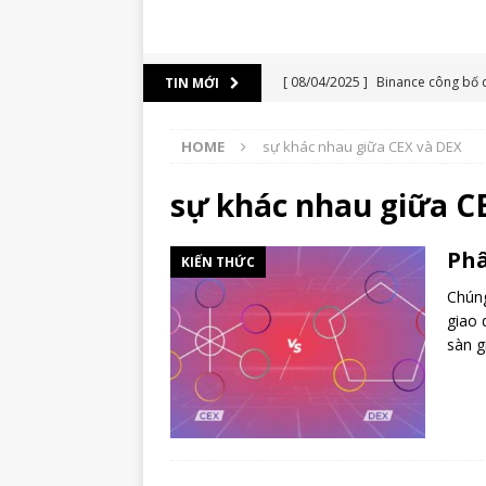
[ 08/04/2025 ]
Binance công bố d
TIN MỚI
NULS, PROS, SNT, TROY, UFT và 
HOME
sự khác nhau giữa CEX và DEX
[ 17/10/2023 ]
Hướng dẫn thêm m
[ 06/09/2023 ]
Solana hackathon s
sự khác nhau giữa C
[ 28/08/2023 ]
Hướng dẫn thêm 
Phâ
KIẾN THỨC
[ 29/10/2025 ]
Binance Sẽ Delis
Chúng
giao 
sàn g