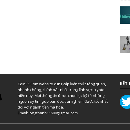
KẾT 
Coin35.Com website cung cấp kiến thức tổng quan,
nhanh chóng, chính xác nhất trong lĩnh vực crypto
hiện nay. Mọi thông tin được chọn lọc kỹ từ những
nguồn uy tín, giúp bạn đọc trải nghiệm được tốt nhất
đối với ngành tiền mã hóa.
Email: longthanh11688@gmail.com