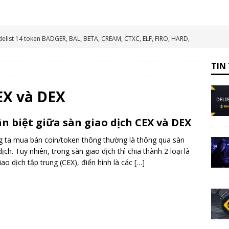
elist 14 token BADGER, BAL, BETA, CREAM, CTXC, ELF, FIRO, HARD,
VIDT
TIN TỔNG HỢP
TIN
ạng Scroll (đã mainnet) vào ví Metamask
HƯỚNG DẪN
ẽ trao giải thưởng và tài trợ lên tới 1 triệu USD
TIN TỨC
EX và DEX
mạng Shibarium đã mainnet vào ví Metamask
HƯỚNG DẪN
n biệt giữa sàn giao dịch CEX và DEX
t FLM, KDA Và PERP Vào Ngày 12/11/2025
TIN TỔNG HỢP
 ta mua bán coin/token thông thường là thông qua sàn
dịch. Tuy nhiên, trong sàn giao dịch thì chia thành 2 loại là
iao dịch tập trung (CEX), điển hình là các
[…]