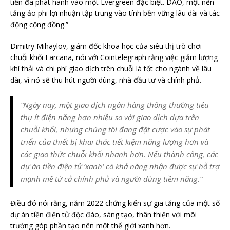
tiền đã phát hành vào một Evergreen đặc biệt. DAO, một nền
tảng ảo phi lợi nhuận tập trung vào tính bền vững lâu dài và tác
động cộng đồng.”
Dimitry Mihaylov, giám đốc khoa học của siêu thị trò chơi
chuỗi khối Farcana, nói với Cointelegraph rằng việc giảm lượng
khí thải và chi phí giao dịch trên chuỗi là tốt cho ngành về lâu
dài, vì nó sẽ thu hút người dùng, nhà đầu tư và chính phủ.
“Ngày nay, một giao dịch ngân hàng thông thường tiêu
thụ ít điện năng hơn nhiều so với giao dịch dựa trên
chuỗi khối, nhưng chúng tôi đang đặt cược vào sự phát
triển của thiết bị khai thác tiết kiệm năng lượng hơn và
các giao thức chuỗi khối nhanh hơn. Nếu thành công, các
dự án tiền điện tử ‘xanh’ có khả năng nhận được sự hỗ trợ
mạnh mẽ từ cả chính phủ và người dùng tiềm năng.”
Điều đó nói rằng, năm 2022 chứng kiến ​​​​sự gia tăng của một số
dự án tiền điện tử độc đáo, sáng tạo, thân thiện với môi
trường góp phần tạo nên một thế giới xanh hơn.