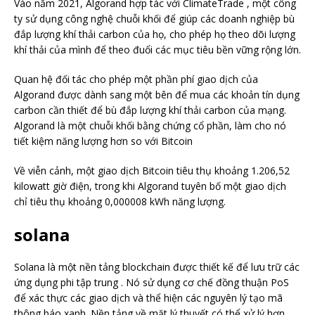
Vào năm 2021, Algorand hợp tác với ClimateTrade , một công
ty sử dụng công nghệ chuỗi khối để giúp các doanh nghiệp bù
đắp lượng khí thải carbon của họ, cho phép họ theo dõi lượng
khí thải của mình để theo đuổi các mục tiêu bền vững rộng lớn.
Quan hệ đối tác cho phép một phần phí giao dịch của
Algorand được dành sang một bên để mua các khoản tín dụng
carbon cần thiết để bù đắp lượng khí thải carbon của mạng.
Algorand là một chuỗi khối bằng chứng cổ phần, làm cho nó
tiết kiệm năng lượng hơn so với Bitcoin
Về viễn cảnh, một giao dịch Bitcoin tiêu thụ khoảng 1.206,52
kilowatt giờ điện, trong khi Algorand tuyên bố một giao dịch
chỉ tiêu thụ khoảng 0,000008 kWh năng lượng.
solana
Solana là một nền tảng blockchain được thiết kế để lưu trữ các
ứng dụng phi tập trung . Nó sử dụng cơ chế đồng thuận PoS
để xác thực các giao dịch và thể hiện các nguyên lý tạo mã
thông báo xanh. Nền tảng về mặt lý thuyết có thể xử lý hơn