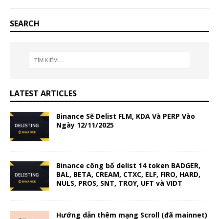
SEARCH
LATEST ARTICLES
Binance Sẽ Delist FLM, KDA Và PERP Vào
Ngày 12/11/2025
Binance công bố delist 14 token BADGER,
BAL, BETA, CREAM, CTXC, ELF, FIRO, HARD,
NULS, PROS, SNT, TROY, UFT và VIDT
Hướng dẫn thêm mạng Scroll (đã mainnet)