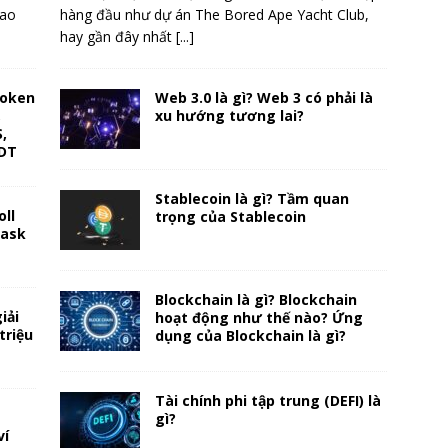
xao
hàng đầu như dự án The Bored Ape Yacht Club,
hay gần đây nhất
[...]
token
Web 3.0 là gì? Web 3 có phải là
,
xu hướng tương lai?
,
IDT
Stablecoin là gì? Tầm quan
ll
trọng của Stablecoin
mask
Blockchain là gì? Blockchain
iải
hoạt động như thế nào? Ứng
triệu
dụng của Blockchain là gì?
Tài chính phi tập trung (DEFI) là
gì?
ví