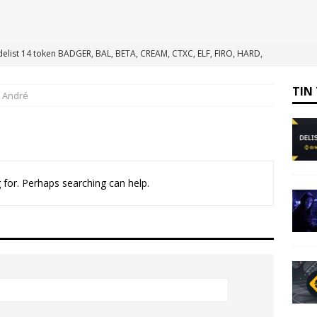
elist 14 token BADGER, BAL, BETA, CREAM, CTXC, ELF, FIRO, HARD,
VIDT
TIN TỔNG HỢP
TIN
s André
ạng Scroll (đã mainnet) vào ví Metamask
HƯỚNG DẪN
ẽ trao giải thưởng và tài trợ lên tới 1 triệu USD
TIN TỨC
mạng Shibarium đã mainnet vào ví Metamask
HƯỚNG DẪN
t FLM, KDA Và PERP Vào Ngày 12/11/2025
TIN TỔNG HỢP
 for. Perhaps searching can help.