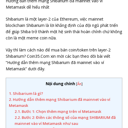
Hướng dẫn thêm mạng Shibarium đã mainnet vào ví
Metamask dễ hiểu nhất
Shibarium là một layer-2 của Ethereum, việc mainnet
blockchain Shibarium là lời khẳng định của đội ngũ phát triển
để giúp Shiba trở thành một hệ sinh thái hoàn chỉnh chứ không
còn là một meme coin nữa.
Vậy thì làm cách nào để mua bán coin/token trên layer-2
Shibarium? Coin35.Com xin mời các bạn theo dõi bài viết
“Hướng dẫn thêm mạng Shibarium đã mainnet vào ví
Metamask” dưới đây.
Nội dung chính
[
Ẩn
]
1.
Shibarium là gì?
2.
Hướng dẫn thêm mạng Shibarium đã mainnet vào ví
Metamask
2.1.
Bước 1: Chọn thêm mạng trên ví Metamask
2.2.
Bước 2: Điền các thông số của mạng SHIBARIUM đã
mainnet vào ví Metamask như sau