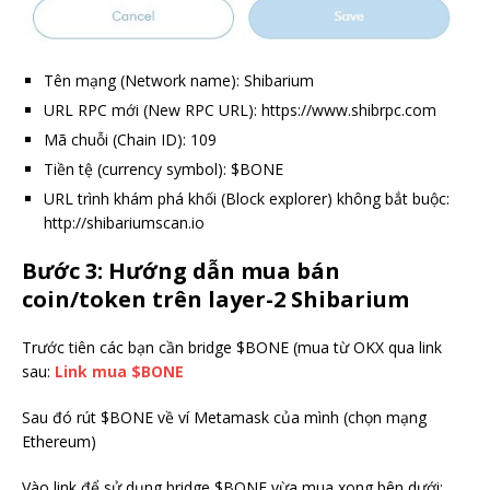
Tên mạng (Network name): Shibarium
URL RPC mới (New RPC URL): https://www.shibrpc.com
Mã chuỗi (Chain ID): 109
Tiền tệ (currency symbol): $BONE
URL trình khám phá khối (Block explorer) không bắt buộc:
http://shibariumscan.io
Bước 3: Hướng dẫn mua bán
coin/token trên layer-2 Shibarium
Trước tiên các bạn cần bridge $BONE (mua từ OKX qua link
sau:
Link mua $BONE
Sau đó rút $BONE về ví Metamask của mình (chọn mạng
Ethereum)
Vào link để sử dụng bridge $BONE vừa mua xong bên dưới: