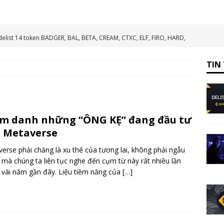
elist 14 token BADGER, BAL, BETA, CREAM, CTXC, ELF, FIRO, HARD,
VIDT
TIN TỔNG HỢP
TIN
ạng Scroll (đã mainnet) vào ví Metamask
HƯỚNG DẪN
ẽ trao giải thưởng và tài trợ lên tới 1 triệu USD
TIN TỨC
mạng Shibarium đã mainnet vào ví Metamask
HƯỚNG DẪN
m danh những “ÔNG KẸ” đang đầu tư
t FLM, KDA Và PERP Vào Ngày 12/11/2025
TIN TỔNG HỢP
 Metaverse
erse phải chăng là xu thế của tương lai, không phải ngẫu
 mà chúng ta liên tục nghe đến cụm từ này rất nhiều lần
 vài năm gần đây. Liệu tiềm năng của
[…]