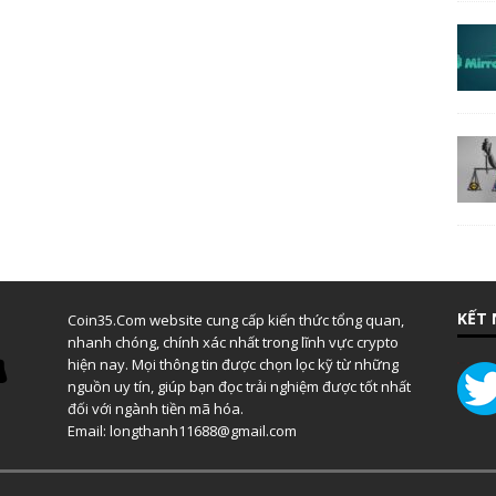
KẾT 
Coin35.Com website cung cấp kiến thức tổng quan,
nhanh chóng, chính xác nhất trong lĩnh vực crypto
hiện nay. Mọi thông tin được chọn lọc kỹ từ những
nguồn uy tín, giúp bạn đọc trải nghiệm được tốt nhất
đối với ngành tiền mã hóa.
Email: longthanh11688@gmail.com