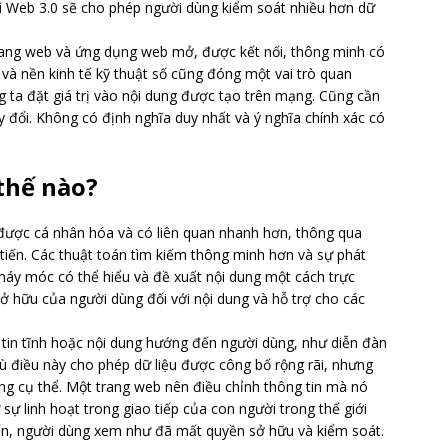
thì Web 3.0 sẽ cho phép người dùng kiểm soát nhiều hơn dữ
rang web và ứng dụng web mở, được kết nối, thông minh có
g và nền kinh tế kỹ thuật số cũng đóng một vai trò quan
g ta đặt giá trị vào nội dung được tạo trên mạng. Cũng cần
y đổi. Không có định nghĩa duy nhất và ý nghĩa chính xác có
thế nào?
 được cá nhân hóa và có liên quan nhanh hơn, thông qua
 tiến. Các thuật toán tìm kiếm thông minh hơn và sự phát
à máy móc có thể hiểu và đề xuất nội dung một cách trực
ở hữu của người dùng đối với nội dung và hỗ trợ cho các
g tin tĩnh hoặc nội dung hướng đến người dùng, như diễn đàn
ù điều này cho phép dữ liệu được công bố rộng rãi, nhưng
g cụ thể. Một trang web nên điều chỉnh thông tin mà nó
ự linh hoạt trong giao tiếp của con người trong thế giới
uyến, người dùng xem như đã mất quyền sở hữu và kiểm soát.