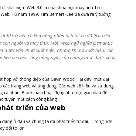
tới khái niệm Web 3.0 là nhà khoa học máy tính Tim
e Web. Từ năm 1999, Tim Berners-Lee đã đưa ra ý tưởng
ính] trở nên có khả năng phân tích tất cả dữ liệu trên
iữa con người và máy tính. Một “Web ngữ nghĩa (Semantic
ện được vẫn chưa xuất hiện, nhưng khi nó xuất hiện, các
 liêu và cuộc sống hằng ngày của chúng ta sẽ được xử lý
t hợp với thông điệp của Gavin Wood. Tại đây, một đại
ho các trang web và ứng dụng. Các web sẽ hiểu và sử dụng
ng cá nhân. Blockchain hoạt động như một giải pháp để
rực tuyến một cách công bằng.
phát triển của web
 đang ở đâu và chúng ta đã phát triển từ đâu. Trong hơn
y đổi to lớn: