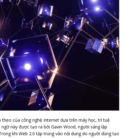
p theo của công nghệ Internet dựa trên máy học, trí tuệ
t ngữ này được tạo ra bởi Gavin Wood, người sáng lập
Trong khi Web 2.0 tập trung vào nội dung do người dùng tạo