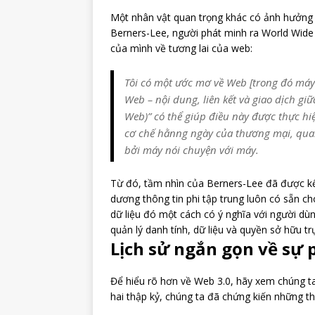
Một nhân vật quan trọng khác có ảnh hưởng 
Berners-Lee, người phát minh ra World Wid
của mình về tương lai của web:
Tôi có một ước mơ về Web [trong đó máy t
Web – nội dung, liên kết và giao dịch g
Web)” có thể giúp điều này được thực hi
cơ chế hằnng ngày của thương mại, quan
bởi máy nói chuyện với máy.
Từ đó, tầm nhìn của Berners-Lee đã được kế
dương thông tin phi tập trung luôn có sẵn c
dữ liệu đó một cách có ý nghĩa với người dù
quản lý danh tính, dữ liệu và quyền sở hữu t
Lịch sử ngắn gọn về sự 
Để hiểu rõ hơn về Web 3.0, hãy xem chúng ta
hai thập kỷ, chúng ta đã chứng kiến những tha