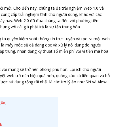
đổi mới. Cho đến nay, chúng ta đã trải nghiệm Web 1.0 và
0 cung cấp trải nghiệm tĩnh cho người dùng, khác với các
gày nay. Web 2.0 đã đưa chúng ta đến với phương tiện
ưng với cái giá phải trả là sự tập trung hóa.
 ta quyền kiểm soát thông tin trực tuyến và tạo ra một web
 là máy móc sẽ dễ dàng đọc và xử lý nội dung do người
ập trung, nhận dạng kỹ thuật số miễn phí với ví tiền mã hóa
c với mạng sẽ trở nên phong phú hơn. Lợi ích cho người
yệt web trở nên hiệu quả hơn, quảng cáo có liên quan và hỗ
ợc sử dụng rộng rãi nhất là các trợ lý ảo như Siri và Alexa
[
Ẩn
]
eb