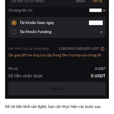
Để rút tiền khỏi sàn Bybit, bạn cần thực hiện các bước sau: