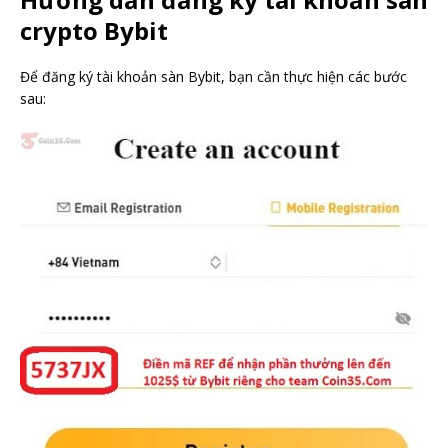
crypto Bybit
Để đăng ký tài khoản sàn Bybit, bạn cần thực hiện các bước
sau: