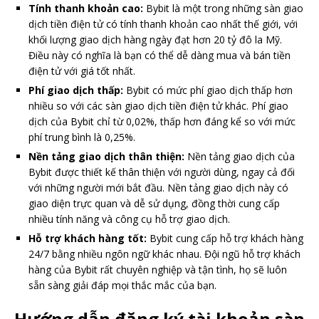
Tính thanh khoản cao:
Bybit là một trong những sàn giao
dịch tiền điện tử có tính thanh khoản cao nhất thế giới, với
khối lượng giao dịch hàng ngày đạt hơn 20 tỷ đô la Mỹ.
Điều này có nghĩa là bạn có thể dễ dàng mua và bán tiền
điện tử với giá tốt nhất.
Phí giao dịch thấp:
Bybit có mức phí giao dịch thấp hơn
nhiều so với các sàn giao dịch tiền điện tử khác. Phí giao
dịch của Bybit chỉ từ 0,02%, thấp hơn đáng kể so với mức
phí trung bình là 0,25%.
Nền tảng giao dịch thân thiện:
Nền tảng giao dịch của
Bybit được thiết kế thân thiện với người dùng, ngay cả đối
với những người mới bắt đầu. Nền tảng giao dịch này có
giao diện trực quan và dễ sử dụng, đồng thời cung cấp
nhiều tính năng và công cụ hỗ trợ giao dịch.
Hỗ trợ khách hàng tốt:
Bybit cung cấp hỗ trợ khách hàng
24/7 bằng nhiều ngôn ngữ khác nhau. Đội ngũ hỗ trợ khách
hàng của Bybit rất chuyên nghiệp và tận tình, họ sẽ luôn
sẵn sàng giải đáp mọi thắc mắc của bạn.
Hướng dẫn đăng ký tài khoản sàn