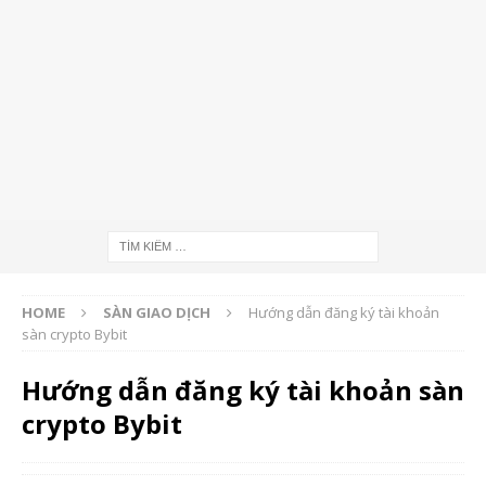
HOME
SÀN GIAO DỊCH
Hướng dẫn đăng ký tài khoản
sàn crypto Bybit
Hướng dẫn đăng ký tài khoản sàn
crypto Bybit