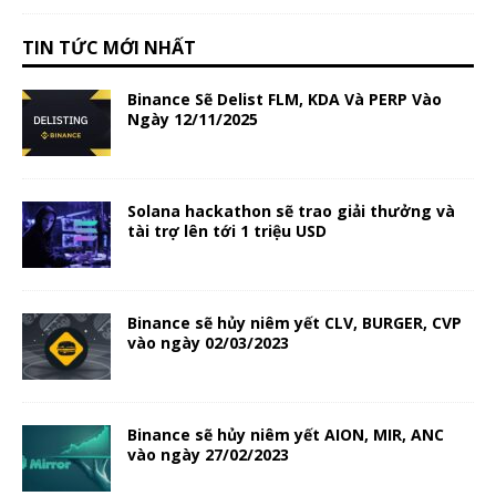
TIN TỨC MỚI NHẤT
Binance Sẽ Delist FLM, KDA Và PERP Vào
Ngày 12/11/2025
Solana hackathon sẽ trao giải thưởng và
tài trợ lên tới 1 triệu USD
Binance sẽ hủy niêm yết CLV, BURGER, CVP
vào ngày 02/03/2023
Binance sẽ hủy niêm yết AION, MIR, ANC
vào ngày 27/02/2023