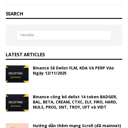
SEARCH
LATEST ARTICLES
Binance Sẽ Delist FLM, KDA Và PERP Vào
Ngày 12/11/2025
Binance công bố delist 14 token BADGER,
BAL, BETA, CREAM, CTXC, ELF, FIRO, HARD,
NULS, PROS, SNT, TROY, UFT và VIDT
Hướng dẫn thêm mạng Scroll (đã mainnet)