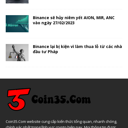
Binance sẽ hủy niêm yết AION, MIR, ANC
vào ngày 27/02/2023
Binance lại bị kiện vì làm thua lỗ từ các nhà
đầu tư Pháp
Coin35.Com website cung cấp kiến thức tổng quan, nhanh chóng,
chính xác nhất trong lĩnh vực crypto hiện nay. Mọi thông tin được