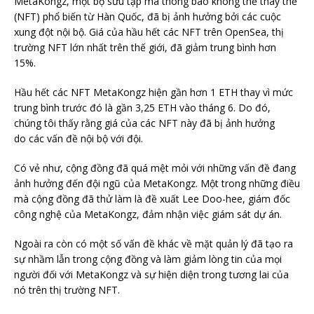
MetaKongz, một bộ sưu tập mã thông báo không thể thay thế
(NFT) phổ biến từ Hàn Quốc, đã bị ảnh hưởng bởi các cuộc
xung đột nội bộ. Giá của hầu hết các NFT trên OpenSea, thị
trường NFT lớn nhất trên thế giới, đã giảm trung bình hơn
15%.
Hầu hết các NFT MetaKongz hiện gần hơn 1 ETH thay vì mức
trung bình trước đó là gần 3,25 ETH vào tháng 6. Do đó,
chúng tôi thấy rằng giá của các NFT này đã bị ảnh hưởng
do
các vấn đề nội bộ
với đội.
Có vẻ như, cộng đồng đã quá mệt mỏi với những vấn đề đang
ảnh hưởng đến đội ngũ của MetaKongz. Một trong những điều
mà cộng đồng đã thử làm là đề xuất Lee Doo-hee, giám đốc
công nghệ của MetaKongz, đảm nhận việc giám sát dự án.
Ngoài ra còn có một số vấn đề khác về mặt quản lý đã tạo ra
sự nhầm lẫn trong cộng đồng và làm giảm lòng tin của mọi
người đối với MetaKongz và sự hiện diện trong tương lai của
nó trên thị trường NFT.