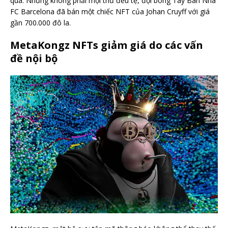
qua. Nhưng không phải mọi thứ đều tệ, đội bóng Tây Ban Nha
FC Barcelona đã bán một chiếc NFT của Johan Cruyff với giá
gần 700.000 đô la.
MetaKongz NFTs giảm giá do các vấn
đề nội bộ