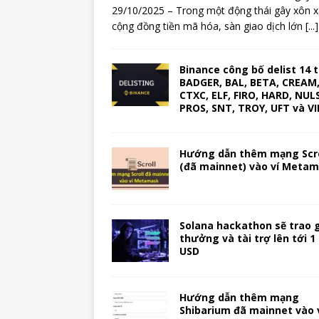
29/10/2025 – Trong một động thái gây xôn 
cộng đồng tiền mã hóa, sàn giao dịch lớn
[...]
Binance công bố delist 14 
BADGER, BAL, BETA, CREAM
CTXC, ELF, FIRO, HARD, NULS
PROS, SNT, TROY, UFT và V
Hướng dẫn thêm mạng Scro
(đã mainnet) vào ví Meta
Solana hackathon sẽ trao g
thưởng và tài trợ lên tới 1 
USD
Hướng dẫn thêm mạng
Shibarium đã mainnet vào 