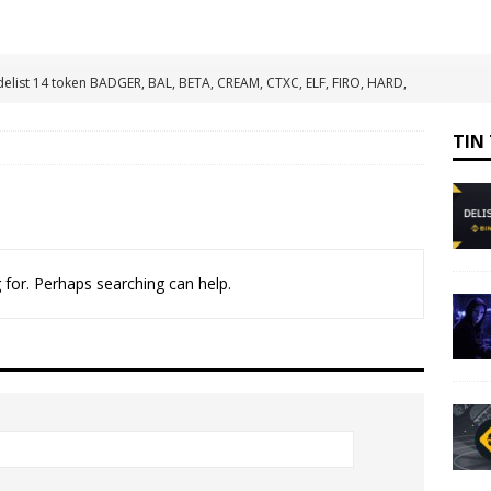
elist 14 token BADGER, BAL, BETA, CREAM, CTXC, ELF, FIRO, HARD,
VIDT
TIN TỔNG HỢP
TIN
ạng Scroll (đã mainnet) vào ví Metamask
HƯỚNG DẪN
ẽ trao giải thưởng và tài trợ lên tới 1 triệu USD
TIN TỨC
mạng Shibarium đã mainnet vào ví Metamask
HƯỚNG DẪN
t FLM, KDA Và PERP Vào Ngày 12/11/2025
TIN TỔNG HỢP
 for. Perhaps searching can help.