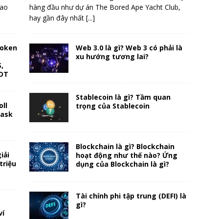
xao
hàng đầu như dự án The Bored Ape Yacht Club,
hay gần đây nhất
[...]
token
Web 3.0 là gì? Web 3 có phải là
,
xu hướng tương lai?
,
IDT
Stablecoin là gì? Tầm quan
ll
trọng của Stablecoin
mask
Blockchain là gì? Blockchain
iải
hoạt động như thế nào? Ứng
triệu
dụng của Blockchain là gì?
Tài chính phi tập trung (DEFI) là
gì?
ví