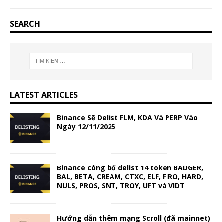
SEARCH
LATEST ARTICLES
Binance Sẽ Delist FLM, KDA Và PERP Vào
Ngày 12/11/2025
Binance công bố delist 14 token BADGER,
BAL, BETA, CREAM, CTXC, ELF, FIRO, HARD,
NULS, PROS, SNT, TROY, UFT và VIDT
Hướng dẫn thêm mạng Scroll (đã mainnet)