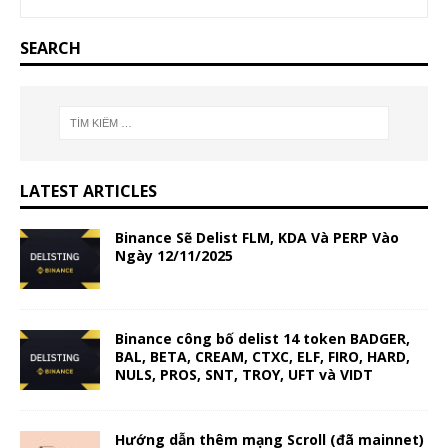
SEARCH
LATEST ARTICLES
Binance Sẽ Delist FLM, KDA Và PERP Vào
Ngày 12/11/2025
Binance công bố delist 14 token BADGER,
BAL, BETA, CREAM, CTXC, ELF, FIRO, HARD,
NULS, PROS, SNT, TROY, UFT và VIDT
Hướng dẫn thêm mạng Scroll (đã mainnet)