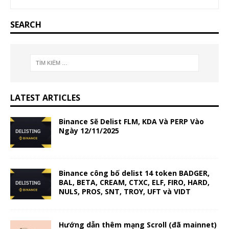
SEARCH
LATEST ARTICLES
Binance Sẽ Delist FLM, KDA Và PERP Vào
Ngày 12/11/2025
Binance công bố delist 14 token BADGER,
BAL, BETA, CREAM, CTXC, ELF, FIRO, HARD,
NULS, PROS, SNT, TROY, UFT và VIDT
Hướng dẫn thêm mạng Scroll (đã mainnet)